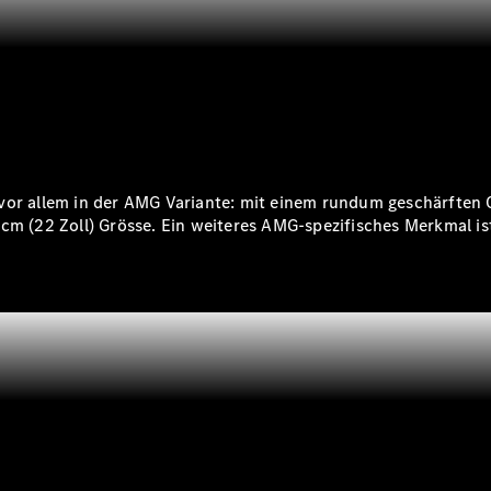
Wartung,
Reparatur
&
Garantie
 vor allem in der AMG Variante: mit einem rundum geschärften
cm (22 Zoll) Grösse. Ein weiteres AMG-spezifisches Merkmal is
Übersicht
Reparatur
Service &
Garantie
Rückrufe
Ersatzteile
Accessories