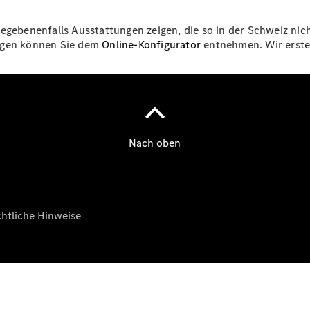
egebenenfalls Ausstattungen zeigen, die so in der Schweiz nich
Über uns
ungen können Sie dem
Online-Konfigurator
entnehmen. Wir erstel
Unternehmen
Ansprechpartner
Standort &
Öffnungszeiten
Kontaktformular
Servicetermin
buchen