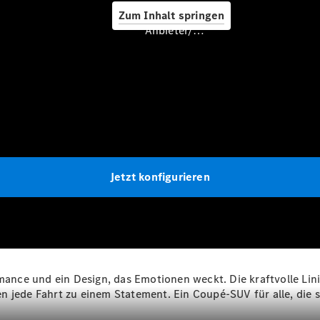
Zum Inhalt springen
Service &
Anbieter/Datenschutz
Zubehör
Servicetermin
Jetzt konfigurieren
buchen
Digitale
Extras
Ladelösungen
Unterwegs
laden
Pannen- &
nce und ein Design, das Emotionen weckt. Die kraftvolle Lin
Unfallhilfe
n jede Fahrt zu einem Statement. Ein Coupé-SUV für alle, die 
Räder &
Reifen