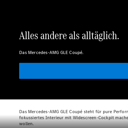
Alles andere als alltäglich.
Das Mercedes-AMG GLE Coupé.
Das Mercedes-AMG GLE Coupé steht für pure Performa
fokussiertes Interieur mit Widescreen-Cockpit mache
wollen.