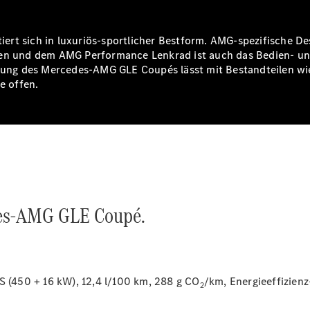
ert sich in luxuriös-sportlicher Bestform. AMG-spezifische D
tzen und dem AMG Performance Lenkrad ist auch das Bedien- u
tattung des Mercedes-AMG GLE Coupés lässt mit Bestandteilen
e offen.
Digitale
Broschüre
Fahrzeugzubehör
Collection
Betriebsanleitungen
Servicetermin
buchen
des-AMG GLE Coupé.
(450 + 16 kW), 12,4 l/100 km, 288 g CO
/km, Energieeffizien
2