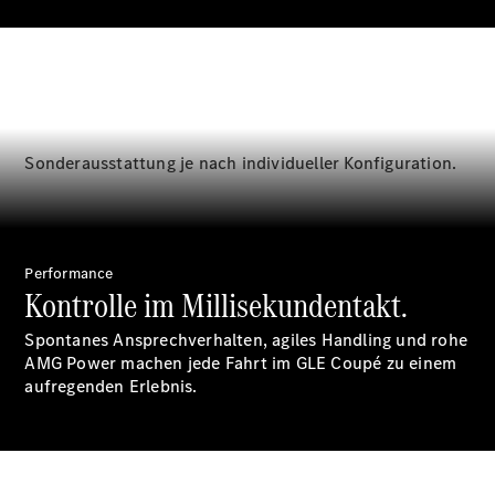
Über uns
Sonderausstattung je nach individueller Konfiguration.
Unternehmen
Ansprechpartner
Standort &
Performance
Kontrolle im Millisekundentakt.
Öffnungszeiten
Spontanes Ansprechverhalten, agiles Handling und rohe
Kontaktformular
AMG Power machen jede Fahrt im GLE Coupé zu einem
Servicetermin
aufregenden Erlebnis.
buchen