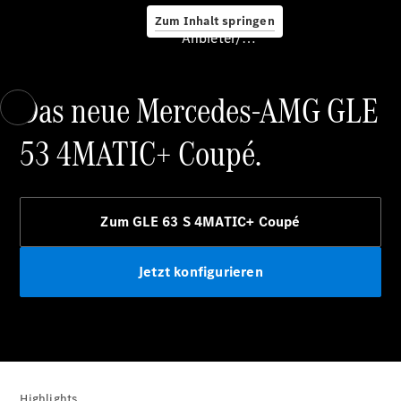
Zum Inhalt springen
Service &
Anbieter/Datenschutz
Zubehör
Das neue Mercedes-AMG GLE
53 4MATIC+ Coupé.
Servicetermin
Zum GLE 63 S 4MATIC+ Coupé
buchen
Digitale
Extras
Jetzt konfigurieren
Ladelösungen
Unterwegs
laden
Pannen- &
Unfallhilfe
Räder &
Reifen
Highlights