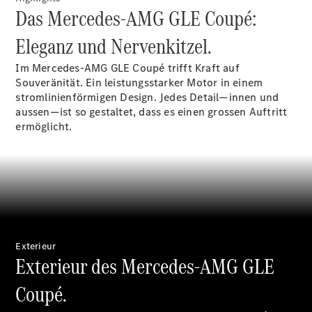
Wartung,
Das Mercedes-AMG GLE Coupé:
Reparatur
&
Eleganz und Nervenkitzel.
Garantie
Im Mercedes-AMG GLE Coupé trifft Kraft auf
Souveränität. Ein leistungsstarker Motor in einem
stromlinienförmigen Design. Jedes Detail—innen und
aussen—ist so gestaltet, dass es einen grossen Auftritt
ermöglicht.
Übersicht
Reparatur
Exterieur
Service &
Exterieur des Mercedes-AMG GLE
Garantie
Rückrufe
Coupé.
Ersatzteile
Accessories